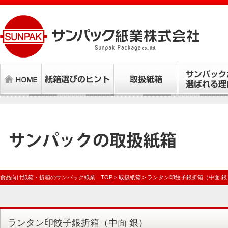
食品向け紙箱・折箱のサンパック紙業 TOP
>
取扱紙箱
> ランタン印餃子銀折箱（中面 銀
ランタン印餃子銀折箱（中面 銀）